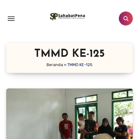
Lewati
ke
konten
TMMD KE-125
Beranda
»
TMMD KE-125