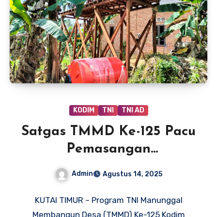
KODIM
TNI
TNI AD
Satgas TMMD Ke-125 Pacu
Pemasangan
Penampungan Air Bersih
Admin
Agustus 14, 2025
di Suka Rahmat
KUTAI TIMUR – Program TNI Manunggal
Membangun Desa (TMMD) Ke-125 Kodim