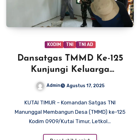
KODIM
TNI
TNI AD
Dansatgas TMMD Ke-125
Kunjungi Keluarga
Rahman, Wujudkan
Admin
Agustus 17, 2025
Harapan Lewat Bedah
Rumah
KUTAI TIMUR – Komandan Satgas TNI
Manunggal Membangun Desa (TMMD) ke-125
Kodim 0909/Kutai Timur, Letkol…