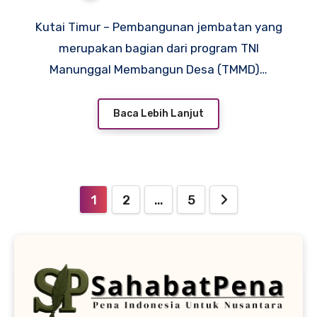
Keselamatan Jadi Prioritas
Kutai Timur – Pembangunan jembatan yang
merupakan bagian dari program TNI
Manunggal Membangun Desa (TMMD)…
Baca Lebih Lanjut
Paginasi
1
2
…
5
pos