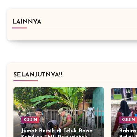
LAINNYA
SELANJUTNYA!!
KODIM
KODIM
Jumat Bersih di Teluk Rawa
Babins