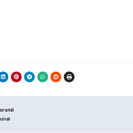
oramil
unal