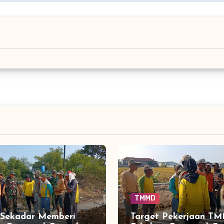
TMMD
 Sekadar Memberi
Target Pekerjaan T