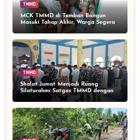
TMMD
MCK TMMD di Tamban Bangun
Masuki Tahap Akhir, Warga Segera
Nikmati Fasilitas Sanitasi yang
Lebih Layak
TMMD
Shalat Jumat Menjadi Ruang
Silaturahmi Satgas TMMD dengan
Warga Tamban Bangun