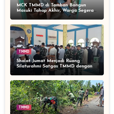
MCK TMMD di Tamban Bangun
Masuki Tahap Akhir, Warga Segera
Nikmati Fasilitas Sanitasi yang
Lebih Layak
TMMD
Shalat Jumat Menjadi Ruang
Silaturahmi Satgas TMMD dengan
Warga Tamban Bangun
TMMD