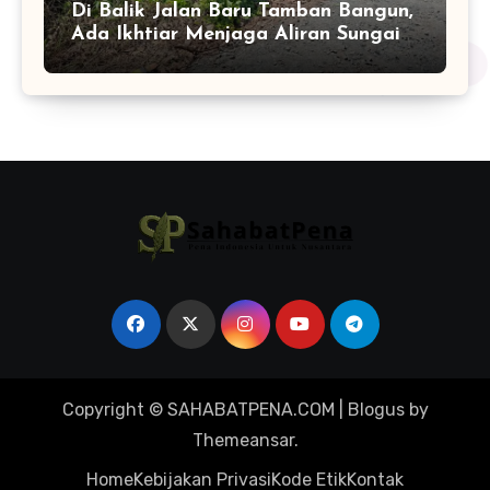
Di Balik Jalan Baru Tamban Bangun,
Ada Ikhtiar Menjaga Aliran Sungai
Tetap Hidup
Copyright © SAHABATPENA.COM
|
Blogus
by
Themeansar
.
Home
Kebijakan Privasi
Kode Etik
Kontak