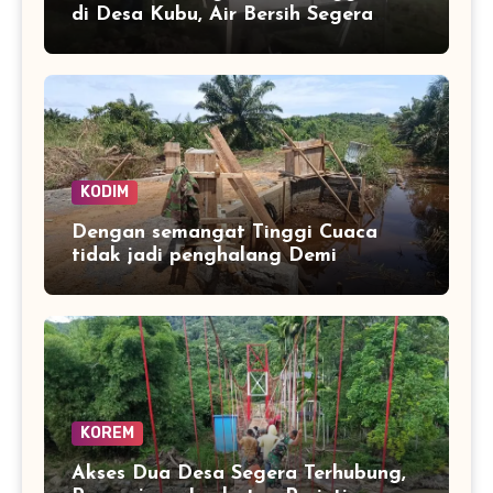
di Desa Kubu, Air Bersih Segera
Mengalir ke Rumah Warga
KODIM
Dengan semangat Tinggi Cuaca
tidak jadi penghalang Demi
tuntaskan Jembatan Aramco Desa
Paya laot untuk Percepat Akses
warag
KOREM
Akses Dua Desa Segera Terhubung,