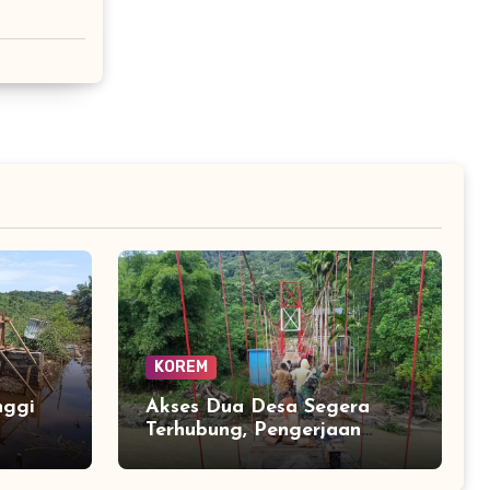
KOREM
nggi
Akses Dua Desa Segera
Terhubung, Pengerjaan
taskan
Jembatan Perintis Garuda
sa
Masuki Tahap Akhir