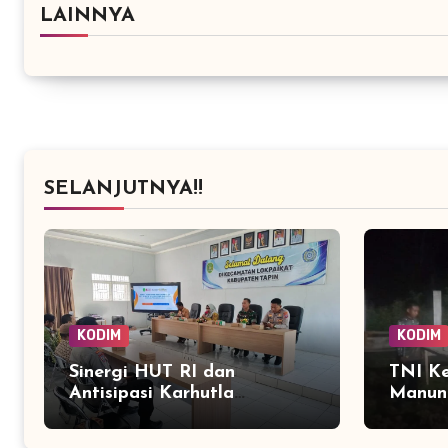
LAINNYA
SELANJUTNYA!!
KODIM
KODIM
Sinergi HUT RI dan
TNI K
Antisipasi Karhutla
Manung
Menguat Lewat Rapat
Kubu, 
Lintas Sektor di Lokpaikat
Menga