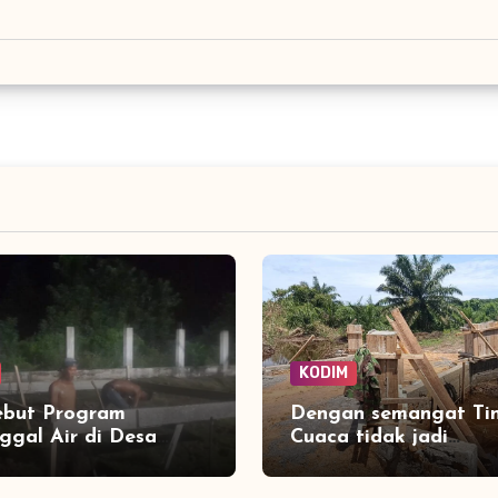
KODIM
ebut Program
Dengan semangat Ti
gal Air di Desa
Cuaca tidak jadi
Air Bersih Segera
penghalang Demi tun
lir ke Rumah Warga
Jembatan Aramco De