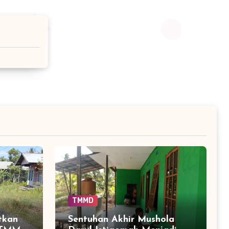
TMMD
tkan
Sentuhan Akhir Mushola