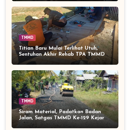
Tamban Bangun
TMMD
Titian Baru Mulai Terlihat Utuh,
Sentuhan Akhir Rehab TPA TMMD
Perkuat Akses Warga di Tamban
Bangun
TMMD
Siram Material, Padatkan Badan
Jalan, Satgas TMMD Ke-129 Kejar
Kualitas Akses Desa Tamban