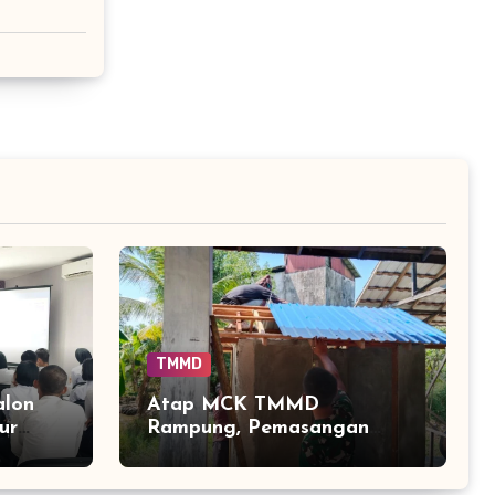
TMMD
alon
Atap MCK TMMD
ur
Rampung, Pemasangan
n
Keramik Menjadi Sentuhan
I
Akhir Fasilitas Sanitasi di