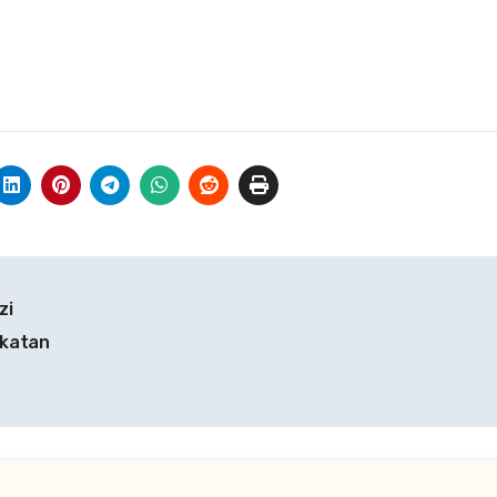
zi
gkatan