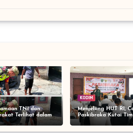
KODIM
samaan TNI dan
Menjelang HUT RI, C
akat Terlihat dalam
Paskibraka Kutai Tim
ngunan Rumah di
Digembleng Wawasa
Tanoh Merah
Kebangsaan oleh TN