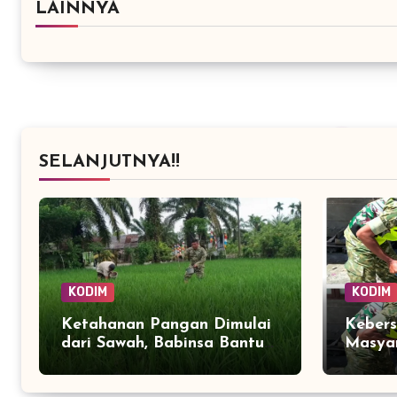
LAINNYA
SELANJUTNYA!!
KODIM
KODIM
Ketahanan Pangan Dimulai
Keber
dari Sawah, Babinsa Bantu
Masyar
Petani Kendalikan Hama
Pemba
Tanaman
Desa 