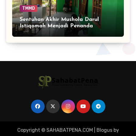
TMMD
Sentuhan Akhir Mushola Darul
Istiqomah Menjadi Penanda
Hadirnya Ruang Ibadah yang Lebih
Layak di Tamban Bangun
Copyright © SAHABATPENA.COM
|
Blogus
by