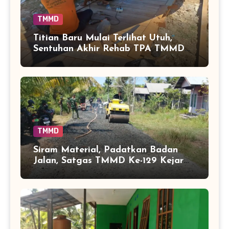
TMMD
Titian Baru Mulai Terlihat Utuh,
Sentuhan Akhir Rehab TPA TMMD
Perkuat Akses Warga di Tamban
Bangun
TMMD
Siram Material, Padatkan Badan
Jalan, Satgas TMMD Ke-129 Kejar
Kualitas Akses Desa Tamban
Bangun