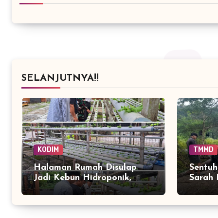
SELANJUTNYA!!
KODIM
TMMD
Halaman Rumah Disulap
Sentuh
Jadi Kebun Hidroponik,
Sarah 
Warga Simeulue Mulai
Penand
Panen Peluang
Baru 