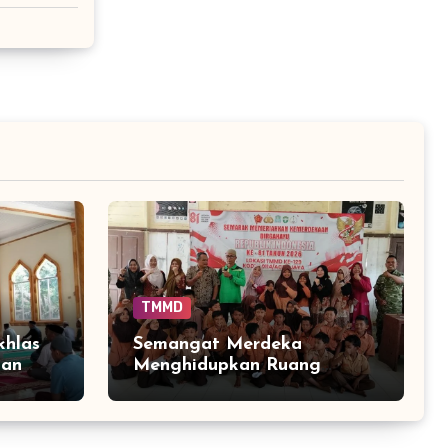
TMMD
khlas
Semangat Merdeka
tan
Menghidupkan Ruang
h Raya
Belajar, Murid SD di Sarah
Raya Adu Cepat Tepat
dalam Rangking Satu