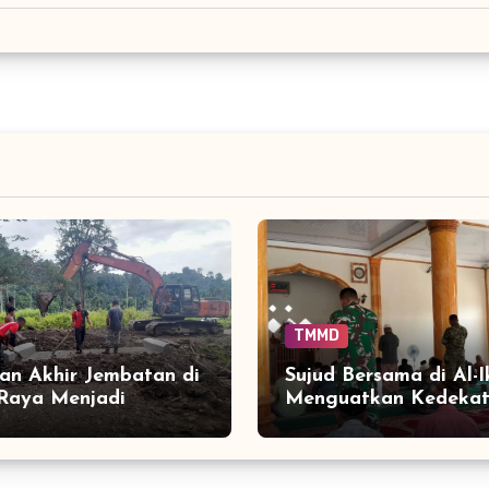
TMMD
an Akhir Jembatan di
Sujud Bersama di Al-I
Raya Menjadi
Menguatkan Kedeka
a Lahirnya Akses
TNI dan Warga Sara
bagi Warga