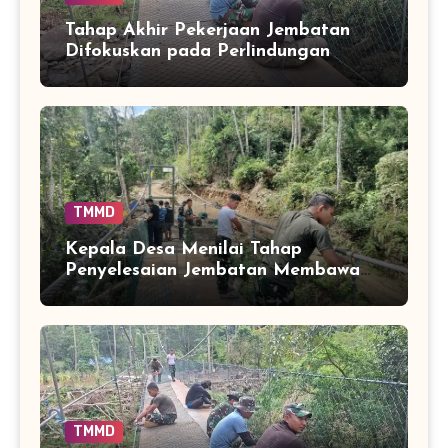
Tahap Akhir Pekerjaan Jembatan
Difokuskan pada Perlindungan
Pengguna
TMMD
Kepala Desa Menilai Tahap
Penyelesaian Jembatan Membawa
Harapan Baru Bagi Mobilitas Warga
TMMD