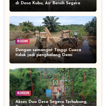
di Desa Kubu, Air Bersih Segera
Mengalir ke Rumah Warga
KODIM
Dengan semangat Tinggi Cuaca
tidak jadi penghalang Demi
tuntaskan Jembatan Aramco Desa
Paya laot untuk Percepat Akses
warag
KOREM
Akses Dua Desa Segera Terhubung,