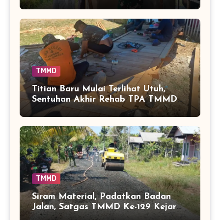
Sentuhan Akhir Fasilitas Sanitasi di
Tamban Bangun
TMMD
Titian Baru Mulai Terlihat Utuh,
Sentuhan Akhir Rehab TPA TMMD
Perkuat Akses Warga di Tamban
Bangun
TMMD
Siram Material, Padatkan Badan
Jalan, Satgas TMMD Ke-129 Kejar
Kualitas Akses Desa Tamban