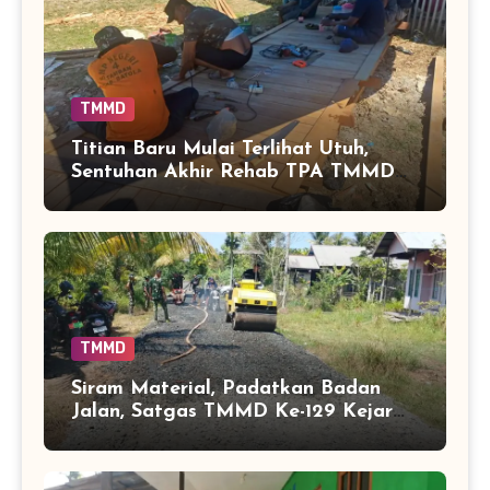
TMMD
Titian Baru Mulai Terlihat Utuh,
Sentuhan Akhir Rehab TPA TMMD
Perkuat Akses Warga di Tamban
Bangun
TMMD
Siram Material, Padatkan Badan
Jalan, Satgas TMMD Ke-129 Kejar
Kualitas Akses Desa Tamban
Bangun