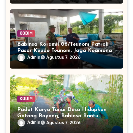
KODIM
Babinsa Koramil 06/Teunom Patroli
Pasar Keude Teunom, Jaga Keamanan
dan Kenyamanan Aktivitas Warga
Admin
Agustus 7, 2026
KODIM
Padat Karya Tunai Desa Hidupkan
Gotong Royong, Babinsa Bantu
Bersihkan Akses Warga
Admin
Agustus 7, 2026