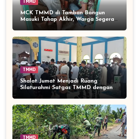
TMMD
MCK TMMD di Tamban Bangun
Masuki Tahap Akhir, Warga Segera
Nikmati Fasilitas Sanitasi yang
Lebih Layak
TMMD
Shalat Jumat Menjadi Ruang
Silaturahmi Satgas TMMD dengan
Warga Tamban Bangun
TMMD