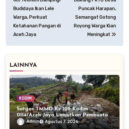
Budidaya Ikan Lele
Puncak Harapan,
Warga, Perkuat
Semangat Gotong
Ketahanan Pangan di
Royong Warga Kian
Aceh Jaya
Meningkat
LAINNYA
KODIM
Satgas TMMD Ke-129 Kodim
0114/Aceh Jaya Lanjutkan Pembuatan
Jembatan Kayu 4×6
Admin
Agustus 7, 2026