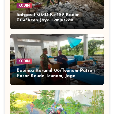
KODIM
Satgas TMMD Ke-129 Kodim
0114/Aceh Jaya Lanjutkan
Pembuatan Jembatan Kayu 4×6
KODIM
Babinsa Koramil 06/Teunom Patroli
Pasar Keude Teunom, Jaga
Keamanan dan Kenyamanan
Aktivitas Warga