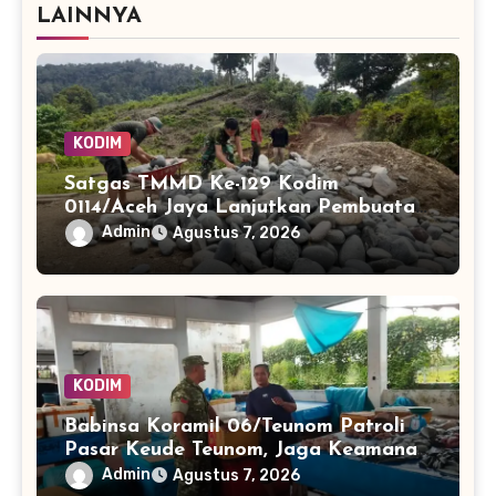
LAINNYA
KODIM
Satgas TMMD Ke-129 Kodim
0114/Aceh Jaya Lanjutkan Pembuatan
Jembatan Kayu 4×6
Admin
Agustus 7, 2026
KODIM
Babinsa Koramil 06/Teunom Patroli
Pasar Keude Teunom, Jaga Keamanan
dan Kenyamanan Aktivitas Warga
Admin
Agustus 7, 2026