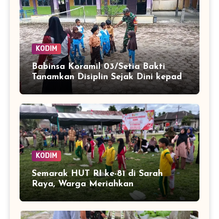
KODIM
Babinsa Koramil 03/Setia Bakti
Tanamkan Disiplin Sejak Dini kepada
Siswa SDN 8 Aceh Jaya
KODIM
Semarak HUT RI ke-81 di Sarah
Raya, Warga Meriahkan
Kemerdekaan dengan Lomba Balap
Karung