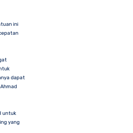
tuan ini
rcepatan
gat
ntuk
nnya dapat
ul Ahmad
l untuk
ing yang