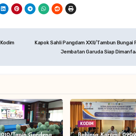
 Kodim
Kapok Sahli Pangdam XXII/Tambun Bungai 
Jembatan Garuda Siap Dimanf
KODIM
1010/Tapin Gandeng
Babinsa Koramil 0909