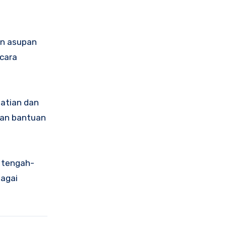
an asupan
cara
atian dan
kan bantuan
i tengah-
bagai