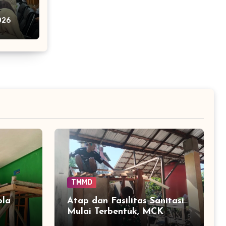
 Siaga
026
ai
TMMD
ola
Atap dan Fasilitas Sanitasi
Mulai Terbentuk, MCK
n
TMMD Tamban Bangun