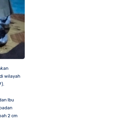
akan
di wilayah
).
dan Ibu
 badan
mbah 2 cm