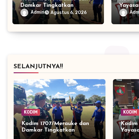
Damkar Tingkatkan
Yayasan
Kesiapsiagaan Lewat
Indones
Admin
Adm
Agustus 6, 2026
Pelatihan Pemadaman
dan Per
Kebakaran
SELANJUTNYA!!
KODIM
KODIM
Kodim 1707/Merauke dan
Kodim 
Damkar Tingkatkan
Yayasa
Kesiapsiagaan Lewat
Indone