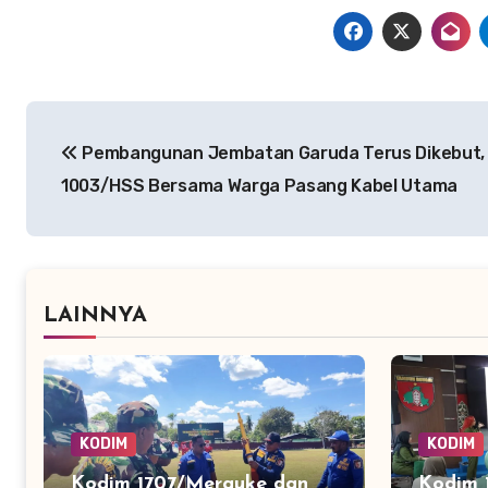
Navigasi
Pembangunan Jembatan Garuda Terus Dikebut,
pos
1003/HSS Bersama Warga Pasang Kabel Utama
LAINNYA
KODIM
KODIM
Kodim 1707/Merauke dan
Kodim 