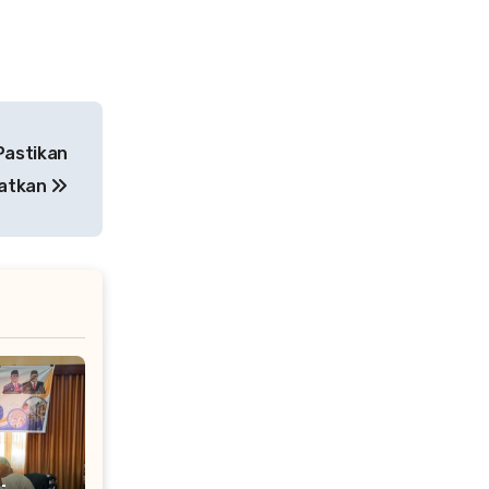
Pastikan
aatkan
-