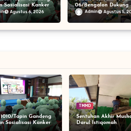
 Sosialisasi Kanker
06/Bengalon Dukung
ia Edukasi Personel
Pembentukan Sekolah
in
Admin
Agustus 6, 2026
Agustus 5, 2
sit
Kependudukan di Kut
Timur
TMMD
1010/Tapin Gandeng
Sentuhan Akhir Mush
n Sosialisasi Kanker
Darul Istiqomah
sia Edukasi Personel
Menguatkan Harapa