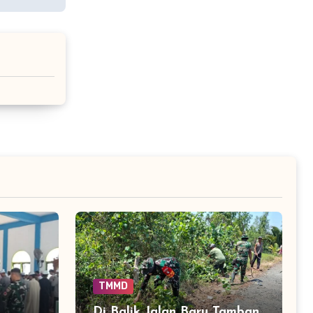
TMMD
i
Di Balik Jalan Baru Tamban