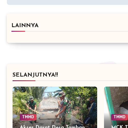
LAINNYA
SELANJUTNYA!!
TMMD
TMMD
Akses Darat Desa Tamban
MCK T