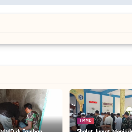
TMMD
MMD di Tamban
Shalat Jumat Menjad