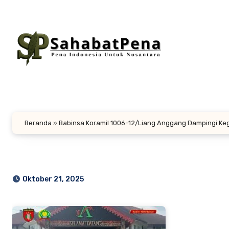
Lewati
ke
konten
Beranda
»
Babinsa Koramil 1006-12/Liang Anggang Dampingi Kegi
Oktober 21, 2025