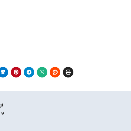
gi
 9