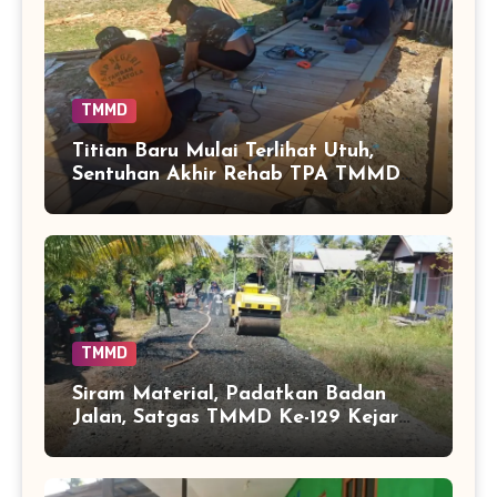
TMMD
Titian Baru Mulai Terlihat Utuh,
Sentuhan Akhir Rehab TPA TMMD
Perkuat Akses Warga di Tamban
Bangun
TMMD
Siram Material, Padatkan Badan
Jalan, Satgas TMMD Ke-129 Kejar
Kualitas Akses Desa Tamban
Bangun