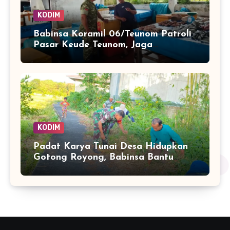
KODIM
Babinsa Koramil 06/Teunom Patroli
Pasar Keude Teunom, Jaga
Keamanan dan Kenyamanan
Aktivitas Warga
KODIM
Padat Karya Tunai Desa Hidupkan
Gotong Royong, Babinsa Bantu
Bersihkan Akses Warga