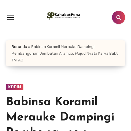
Lewati
ke
konten
Beranda
»
Babinsa Koramil Merauke Dampingi
Pembangunan Jembatan Aramco, Wujud Nyata Karya Bakti
TNI AD
KODIM
Babinsa Koramil
Merauke Dampingi