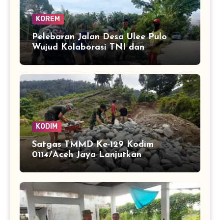
KOREM
Pelebaran Jalan Desa Ulee Pulo
Wujud Kolaborasi TNI dan
Masyarakat Bangun Infrastruktur
KODIM
Satgas TMMD Ke-129 Kodim
0114/Aceh Jaya Lanjutkan
Pembuatan Jembatan Kayu 4×6