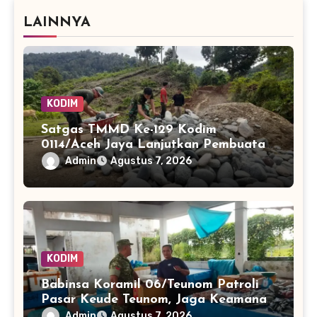
LAINNYA
KODIM
Satgas TMMD Ke-129 Kodim
0114/Aceh Jaya Lanjutkan Pembuatan
Jembatan Kayu 4×6
Admin
Agustus 7, 2026
KODIM
Babinsa Koramil 06/Teunom Patroli
Pasar Keude Teunom, Jaga Keamanan
dan Kenyamanan Aktivitas Warga
Admin
Agustus 7, 2026