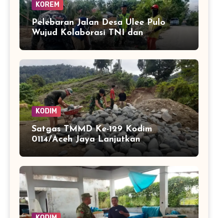
KOREM
Pelebaran Jalan Desa Ulee Pulo
Wujud Kolaborasi TNI dan
Masyarakat Bangun Infrastruktur
KODIM
Satgas TMMD Ke-129 Kodim
0114/Aceh Jaya Lanjutkan
Pembuatan Jembatan Kayu 4×6
KODIM