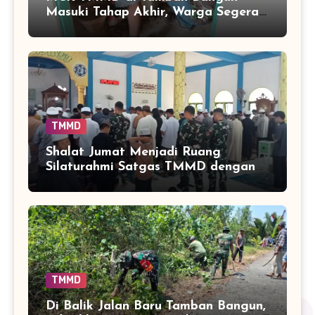
Masuki Tahap Akhir, Warga Segera
Nikmati Fasilitas Sanitasi yang
Lebih Layak
TMMD
Shalat Jumat Menjadi Ruang
Silaturahmi Satgas TMMD dengan
Warga Tamban Bangun
TMMD
Di Balik Jalan Baru Tamban Bangun,