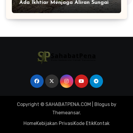
Ada Ikhtiar Menjaga Aliran Sungai
Tetap Hidup
Copyright © SAHABATPENA.COM
|
Blogus
by
Themeansar
.
Home
Kebijakan Privasi
Kode Etik
Kontak