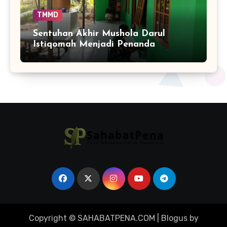
TMMD
Sentuhan Akhir Mushola Darul
Istiqomah Menjadi Penanda
Hadirnya Ruang Ibadah yang Lebih
Layak di Tamban Bangun
Copyright © SAHABATPENA.COM
|
Blogus
by