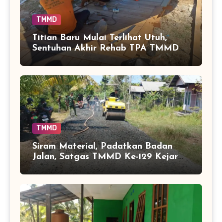
TMMD
Titian Baru Mulai Terlihat Utuh,
Sentuhan Akhir Rehab TPA TMMD
Perkuat Akses Warga di Tamban
Bangun
TMMD
Siram Material, Padatkan Badan
Jalan, Satgas TMMD Ke-129 Kejar
Kualitas Akses Desa Tamban
Bangun