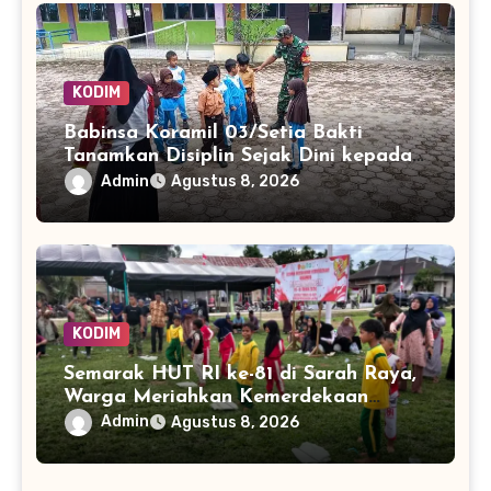
KODIM
Babinsa Koramil 03/Setia Bakti
Tanamkan Disiplin Sejak Dini kepada
Siswa SDN 8 Aceh Jaya
Admin
Agustus 8, 2026
KODIM
Semarak HUT RI ke-81 di Sarah Raya,
Warga Meriahkan Kemerdekaan
dengan Lomba Balap Karung
Admin
Agustus 8, 2026