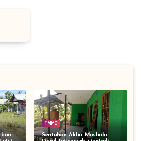
TMMD
tkan
Sentuhan Akhir Mushola