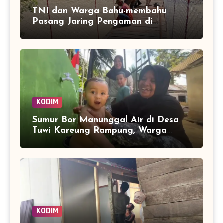
TNI dan Warga Bahu-membahu
Pasang Jaring Pengaman di
Jembatan Perintis Betung Ateuh
Benggalang, Segera Siap Digunakan
KODIM
Sumur Bor Manunggal Air di Desa
Tuwi Kareung Rampung, Warga
Sambut dengan Senyum
KODIM