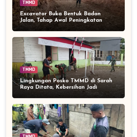
TMMD
Excavator Buka Bentuk Badan
Jalan, Tahap Awal Peningkatan
Akses di Sarah Raya
TMMD
Lingkungan Posko TMMD di Sarah
Raya Ditata, Kebersihan Jadi
Penunjang Kelancaran Pengabdian
TMMD