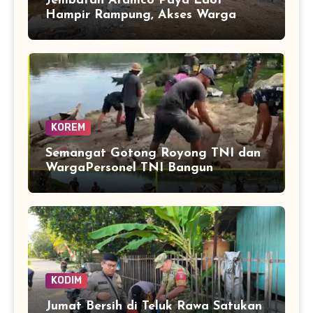
Jembatan Aramco Paya Laot
Hampir Rampung, Akses Warga
Segera Makin Lancar
KOREM
Semangat Gotong Royong TNI dan
WargaPersonel TNI Bangun
Jembatan Perintis Cibubukan–
Serasah
KODIM
Jumat Bersih di Teluk Rawa Satukan