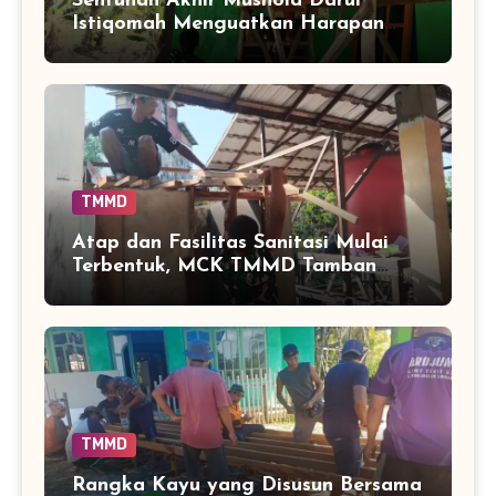
Sentuhan Akhir Mushola Darul
Istiqomah Menguatkan Harapan
Warga Tamban Bangun
TMMD
Atap dan Fasilitas Sanitasi Mulai
Terbentuk, MCK TMMD Tamban
Bangun Masuki Tahap Penentu
TMMD
Rangka Kayu yang Disusun Bersama