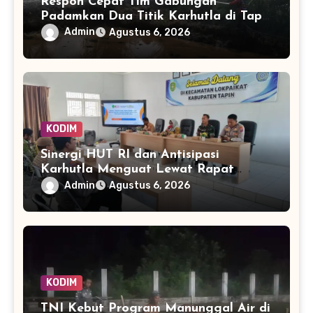
Respon Cepat Tim Gabungan
Padamkan Dua Titik Karhutla di Tapin
dalam Hitungan Menit
Admin
Agustus 6, 2026
KODIM
Sinergi HUT RI dan Antisipasi
Karhutla Menguat Lewat Rapat
Lintas Sektor di Lokpaikat
Admin
Agustus 6, 2026
KODIM
TNI Kebut Program Manunggal Air di