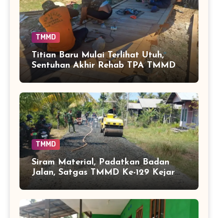
TMMD
Titian Baru Mulai Terlihat Utuh,
Sentuhan Akhir Rehab TPA TMMD
Perkuat Akses Warga di Tamban
Bangun
TMMD
Siram Material, Padatkan Badan
Jalan, Satgas TMMD Ke-129 Kejar
Kualitas Akses Desa Tamban
Bangun