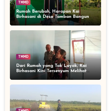
TMMD
Rumah Berubah, Harapan Kai
Birhasani di Desa Tamban Bangun
Ikut Tumbuh
TMMD
Dari Rumah yang Tak Layak, Kai
Birhasani Kini Tersenyum Melihat
Tempat Tinggalnya Berubah
TMMD