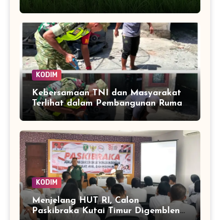
Kendalikan Hama Tanaman
KODIM
Kebersamaan TNI dan Masyarakat
Terlihat dalam Pembangunan Rumah
di Desa Tanoh Merah
KODIM
Menjelang HUT RI, Calon
Paskibraka Kutai Timur Digembleng