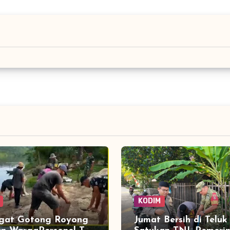
KODIM
gat Gotong Royong
Jumat Bersih di Telu