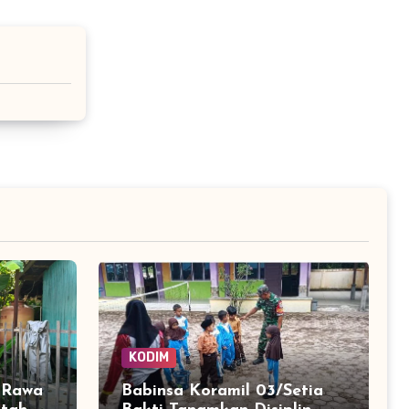
KODIM
k Rawa
Babinsa Koramil 03/Setia