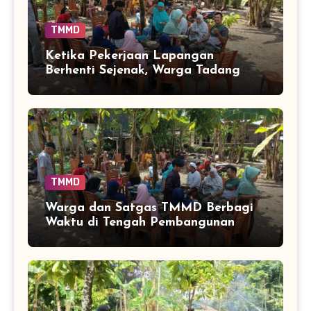
TMMD
Ketika Pekerjaan Lapangan
Berhenti Sejenak, Warga Tadang
Palie Duduk Bersama Satgas
TMMD
Warga dan Satgas TMMD Berbagi
Waktu di Tengah Pembangunan
Jembatan Tadang Palie