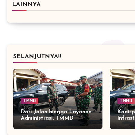
LAINNYA
SELANJUTNYA!!
TMMD
TMMD
Dari Jalan hingga Layanan
Kadisp
Administrasi, TMMD
Infras
Sukoharjo Menyentuh
Sukoha
Kebutuhan Dasar Warga
Talut 