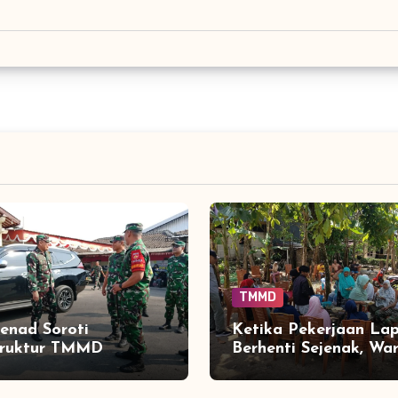
TMMD
enad Soroti
Ketika Pekerjaan La
truktur TMMD
Berhenti Sejenak, Wa
rjo, Jembatan dan
Tadang Palie Duduk
Disiapkan Buka Akses
Bersama Satgas