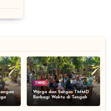
TMMD
pangan
Warga dan Satgas TMMD
rga
Berbagi Waktu di Tengah
Pembangunan Jembatan
Tadang Palie