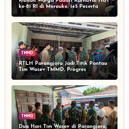
Ribuan Warga Padati Karnaval HUT
ke-81 RI di Merauke, 145 Peserta
Tampilkan Keberagaman
TMMD
RTLH Parangjoro Jadi Titik Pantau
Tim Wasev TMMD, Progres
Pembangunan Dicek Langsung
TMMD
Dua Hari Tim Wasev di Parangjoro,