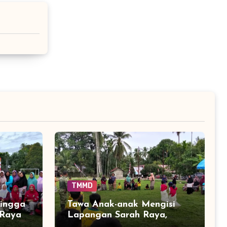
TMMD
hingga
Tawa Anak-anak Mengisi
 Raya
Lapangan Sarah Raya,
Semarak HUT ke-81 RI