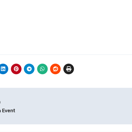
a
n Event