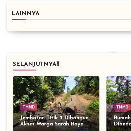
LAINNYA
SELANJUTNYA!!
TMMD
TMMD
Jembatan Titik 3 Dibangun,
Rumah 
Akses Warga Sarah Raya
Dibeda
Mulai Mendapat Jalan
TMMD 