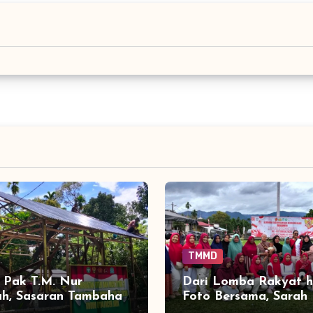
TMMD
Pak T.M. Nur
Dari Lomba Rakyat 
h, Sasaran Tambahan
Foto Bersama, Sarah
129 Sentuh
Hidupkan Semarak