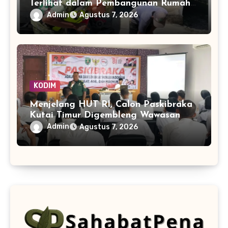
Terlihat dalam Pembangunan Rumah
di Desa Tanoh Merah
Admin
Agustus 7, 2026
KODIM
Menjelang HUT RI, Calon Paskibraka
Kutai Timur Digembleng Wawasan
Kebangsaan oleh TNI
Admin
Agustus 7, 2026