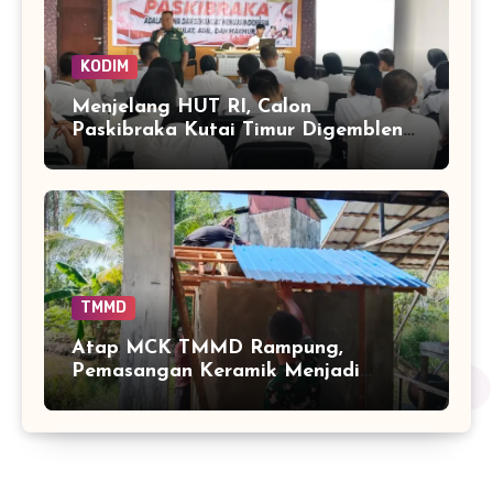
KODIM
Menjelang HUT RI, Calon
Paskibraka Kutai Timur Digembleng
Wawasan Kebangsaan oleh TNI
TMMD
Atap MCK TMMD Rampung,
Pemasangan Keramik Menjadi
Sentuhan Akhir Fasilitas Sanitasi di
Tamban Bangun