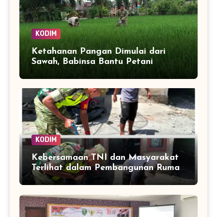
KODIM
Ketahanan Pangan Dimulai dari
Sawah, Babinsa Bantu Petani
Kendalikan Hama Tanaman
KODIM
Kebersamaan TNI dan Masyarakat
Terlihat dalam Pembangunan Rumah
di Desa Tanoh Merah