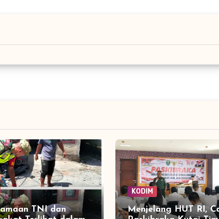
KODIM
samaan TNI dan
Menjelang HUT RI, C