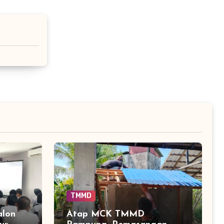
TMMD
alon
Atap MCK TMMD