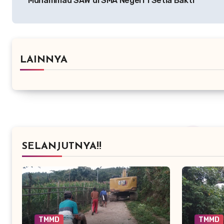
Muhammad SAW di SMA Negeri 1 Setia Bakti
LAINNYA
SELANJUTNYA!!
TMMD
TMMD