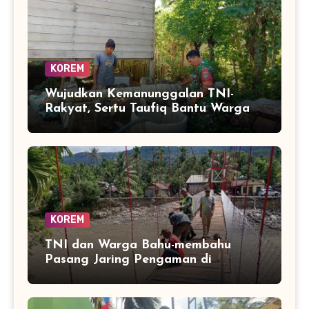
KOREM
Wujudkan Kemanunggalan TNI-
Rakyat, Sertu Taufiq Bantu Warga
Bangun Sarana Air Bersih
KOREM
TNI dan Warga Bahu-membahu
Pasang Jaring Pengaman di
Jembatan Perintis Betung Ateuh
Benggalang, Segera Siap Digunakan