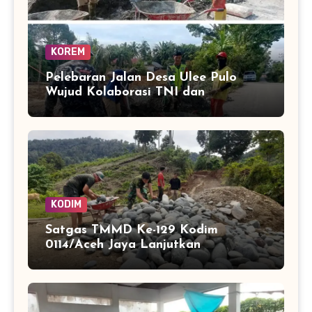
KOREM
Pelebaran Jalan Desa Ulee Pulo
Wujud Kolaborasi TNI dan
Masyarakat Bangun Infrastruktur
KODIM
Satgas TMMD Ke-129 Kodim
0114/Aceh Jaya Lanjutkan
Pembuatan Jembatan Kayu 4×6