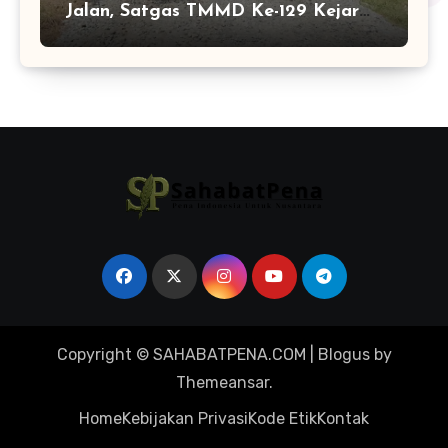
Jalan, Satgas TMMD Ke-129 Kejar
Kualitas Akses Desa Tamban
Bangun
Copyright © SAHABATPENA.COM
|
Blogus
by
Themeansar
.
Home
Kebijakan Privasi
Kode Etik
Kontak