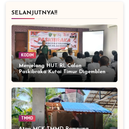
SELANJUTNYA!!
KODIM
Menjelang HUT RI, Calon
Paskibraka Kutai Timur Digembleng
Wawasan Kebangsaan oleh TNI
TMMD
Atap MCK TMMD Rampung,