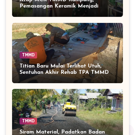
Pemasangan Keramik Menjadi
Sentuhan Akhir Fasilitas Sanitasi di
Tamban Bangun
TMMD
Titian Baru Mulai Terlihat Utuh,
Sentuhan Akhir Rehab TPA TMMD
Perkuat Akses Warga di Tamban
Bangun
TMMD
Siram Material, Padatkan Badan