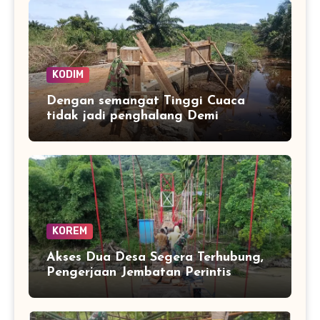
KODIM
Dengan semangat Tinggi Cuaca
tidak jadi penghalang Demi
tuntaskan Jembatan Aramco Desa
Paya laot untuk Percepat Akses
warag
KOREM
Akses Dua Desa Segera Terhubung,
Pengerjaan Jembatan Perintis
Garuda Masuki Tahap Akhir