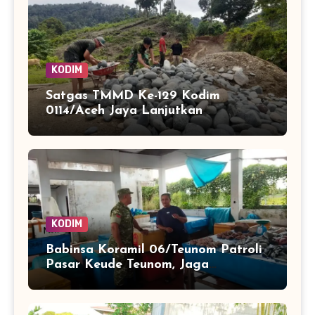
KODIM
Satgas TMMD Ke-129 Kodim
0114/Aceh Jaya Lanjutkan
Pembuatan Jembatan Kayu 4×6
KODIM
Babinsa Koramil 06/Teunom Patroli
Pasar Keude Teunom, Jaga
Keamanan dan Kenyamanan
Aktivitas Warga