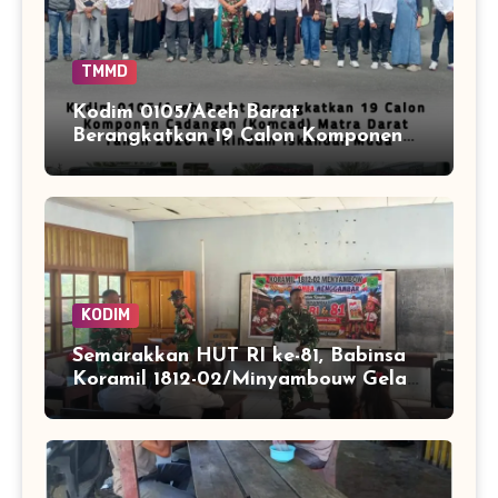
TMMD
Kodim 0105/Aceh Barat
Berangkatkan 19 Calon Komponen
Cadangan (Komcad) Matra Darat
Tahun 2026 ke Rindam Iskandar
Muda
KODIM
Semarakkan HUT RI ke-81, Babinsa
Koramil 1812-02/Minyambouw Gelar
Aksi Peduli dan Lomba
Menggambar di Kampung Imbrekti