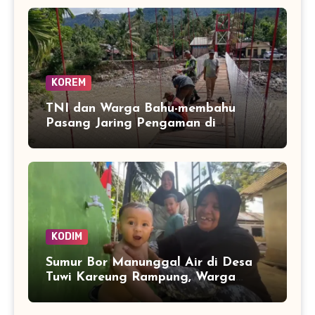
KOREM
TNI dan Warga Bahu-membahu
Pasang Jaring Pengaman di
Jembatan Perintis Betung Ateuh
Benggalang, Segera Siap Digunakan
KODIM
Sumur Bor Manunggal Air di Desa
Tuwi Kareung Rampung, Warga
Sambut dengan Senyum